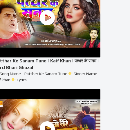
tthar Ke Sanam Tune | Kaif Khan | पत्थर के सनम |
rd Bhari Ghazal
Song Name - Patther Ke Sanam Tune
Singer Name -
f khan
Lyrics ...