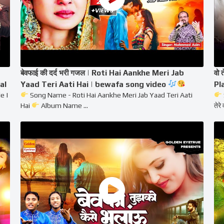
बेवफाई की दर्द भरी गजल | Roti Hai Aankhe Meri Jab
वो 
al
Yaad Teri Aati Hai | bewafa song video
Pl
e |
Song Name - Roti Hai Aankhe Meri Jab Yaad Teri Aati
Hai
Album Name ...
तेरे 