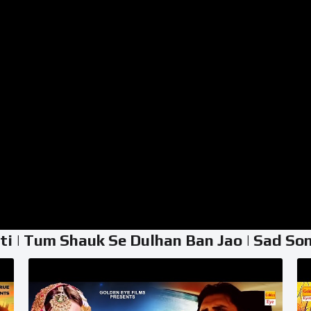
hishti | Tum Shauk Se Dulhan Ban Jao | Sad So