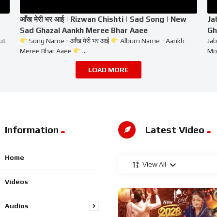
आँख मेरी भर आई | Rizwan Chishti | Sad Song | New
Ja
Sad Ghazal Aankh Meree Bhar Aaee
Gh
ot
Song Name - आँख मेरी भर आई
Album Name - Aankh
Jab
Meree Bhar Aaee
...
Mo
LOAD MORE
Information
Latest Video
Home
View All
Videos
Audios