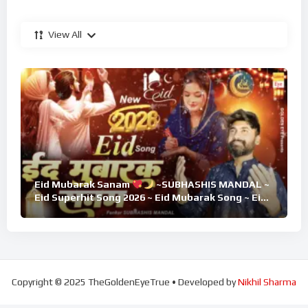
View All
Eid Mubarak Sanam
~SUBHASHIS MANDAL ~
Eid Superhit Song 2026 ~ Eid Mubarak Song ~ Eid
2026
Copyright © 2025 TheGoldenEyeTrue • Developed by
Nikhil Sharma