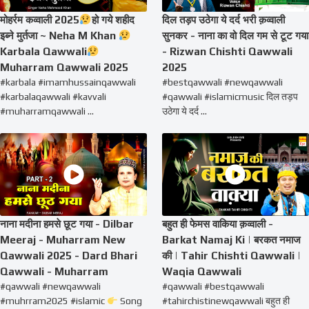
मोहर्रम कव्वाली 2025
हो गये शहीद
दिल तड़प उठेगा ये दर्द भरी क़व्वाली
इब्ने मुर्तजा ~ Neha M Khan
सुनकर - नाना का वो दिल गम से टूट गया
Karbala Qawwali
- Rizwan Chishti Qawwali
Muharram Qawwali 2025
2025
#karbala #imamhussainqawwali
#bestqawwali #newqawwali
#karbalaqawwali #kavvali
#qawwali #islamicmusic दिल तड़प
#muharramqawwali ...
उठेगा ये दर्द ...
नाना मदीना हमसे छूट गया - Dilbar
बहुत ही फेमस वाकिया क़व्वाली -
Meeraj - Muharram New
Barkat Namaj Ki | बरकत नमाज
Qawwali 2025 - Dard Bhari
की | Tahir Chishti Qawwali |
Qawwali - Muharram
Waqia Qawwali
#qawwali #newqawwali
#qawwali #bestqawwali
#muhrram2025 #islamic
Song
#tahirchistinewqawwali बहुत ही