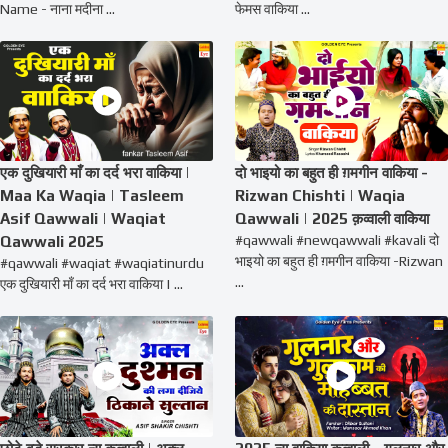
Name - नाना मदीना ...
फेमस वाकिया ...
एक दुखियारी माँ का दर्द भरा वाकिया |
दो भाइयो का बहुत ही ग़मगीन वाकिया -
Maa Ka Waqia | Tasleem
Rizwan Chishti | Waqia
Asif Qawwali | Waqiat
Qawwali | 2025 क़व्वाली वाकिया
Qawwali 2025
#qawwali #newqawwali #kavali दो
भाइयो का बहुत ही ग़मगीन वाकिया -Rizwan
#qawwali #waqiat #waqiatinurdu
...
एक दुखियारी माँ का दर्द भरा वाकिया | ...
छोटे बड़े सरकार न्यू क़व्वाली | अक्ल
2025 न्यू वाकिया क़व्वाली - गुलनार और